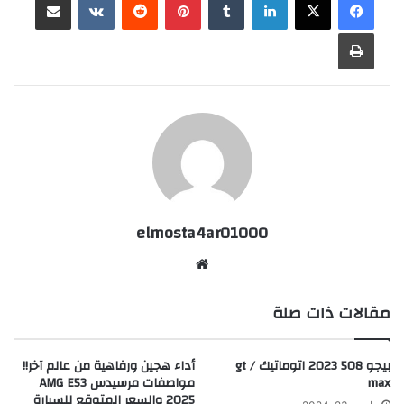
طباعة
elmosta4ar01000
موقع
الويب
مقالات ذات صلة
بيجو 508 2023 اتوماتيك / gt
أداء هجين ورفاهية من عالم آخر!!
max
مواصفات مرسيدس AMG E53
2025 والسعر المتوقع للسيارة