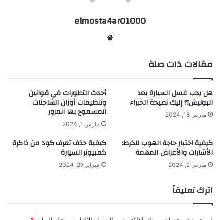
elmosta4ar01000
موقع
الويب
مقالات ذات صلة
هل يجب غسل السيارة بعد
أحدث التطورات في قوانين
البوليش؟! إليك نصيحة الخبراء
وتنظيمات أوزان الشاحنات
المسموح بها المرور
مارس 18, 2024
مارس 1, 2024
كيفية اختبار حاجة الهوب للخرط:
كيفية حذف تعرف كود من ذاكرة
الأشارات والأعراض المهمة
كمبيوتر السيارة
مارس 2, 2024
فبراير 29, 2024
اترك تعليقاً
لن يتم نشر عنوان بريدك الإلكتروني.
الحقول الإلزامية مشار إليها بـ
*