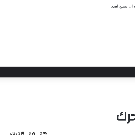
 ان تتسع لعدد
حرك
0
6
3 دقائق