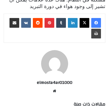
تشير إلى وجود هواء في دورة التبريد
لينكدإن
بينتيريست
مشاركة عبر البريد
طباعة
elmosta4ar01000
موقع
الويب
مقالات ذات صلة