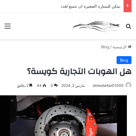
يمكن للسياره الصغيره ان تتسع لعدد
بحث عن
الق
الرئيسية
/
Blog
Blog
هل الهوبات التجارية كويسة؟
elmosta4ar01000
مارس 2, 2024
0
44
2 دقائق