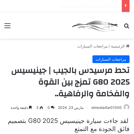
أرخص تأمين ضد الغير 1442
بحث عن
الق
الرئيسية
/
مراجعات السيارات
مراجعات السيارات
تحط مرسيدس بالجيب | جينيسيس
G80 2025 تمزج بين القوة
والفخامة والرفاهية..
elmosta4ar01000
مارس 23, 2024
0
3
دقيقة واحدة
لقد جاءت سيارة
جينيسيس
G80 2025
بتصميم
فائق الجودة مع التمتع