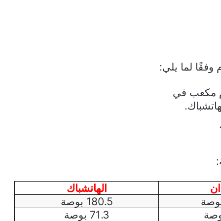
:
ان
الهاتشباك
180.5 بوصة
71.3 بوصة