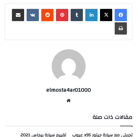
لينكدإن
بينتيريست
مشاركة عبر البريد
طباعة
elmosta4ar01000
موقع
الويب
مقالات ذات صلة
تجربتي مع سيارة جيتور x95 عيوب
تقييم سيارة بيجاس 2021