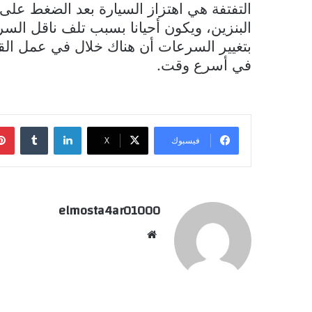
التفتفة هي اهتزاز السيارة بعد الضغط عل
البنزين، ويكون أحيانا بسبب تلف ناقل الس
بتغيير السرعات أن هناك خلال في عمل القي
في أسرع وقت.
لينكدإن
فيسبوك
‫X
elmosta4ar01000
موقع
الويب